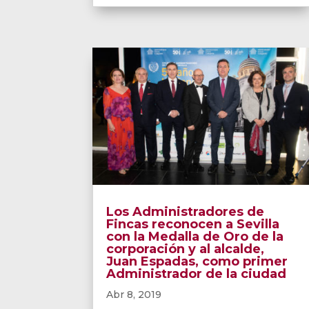
Los Administradores de
Fincas reconocen a Sevilla
con la Medalla de Oro de la
corporación y al alcalde,
Juan Espadas, como primer
Administrador de la ciudad
Abr 8, 2019