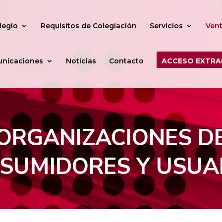
legio
Requisitos de Colegiación
Servicios
Vent
nicaciones
Noticias
Contacto
ACCESO EXTRA
ORGANIZACIONES D
SUMIDORES Y USUA