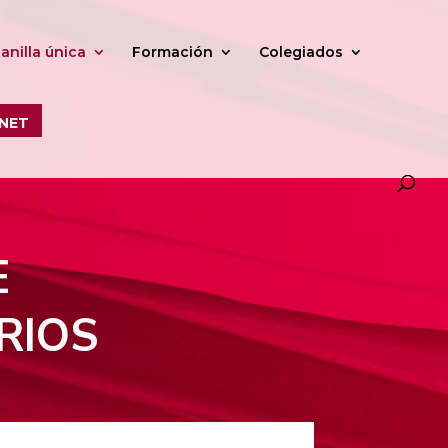
anilla única
Formación
Colegiados
NET
E
RIOS