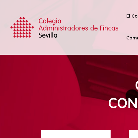
El Co
Comu
CON