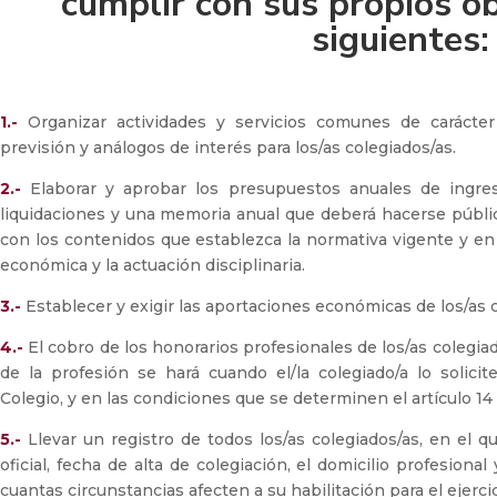
cumplir con sus propios ob
siguientes:
1.-
Organizar actividades y servicios comunes de carácter pr
previsión y análogos de interés para los/as colegiados/as.
2.-
Elaborar y aprobar los presupuestos anuales de ingres
liquidaciones y una memoria anual que deberá hacerse públi
con los contenidos que establezca la normativa vigente y en 
económica y la actuación disciplinaria.
3.-
Establecer y exigir las aportaciones económicas de los/as c
4.-
El cobro de los honorarios profesionales de los/as colegiad
de la profesión se hará cuando el/la colegiado/a lo solici
Colegio, y en las condiciones que se determinen el artículo 14
5.-
Llevar un registro de todos los/as colegiados/as, en el q
oficial, fecha de alta de colegiación, el domicilio profesional
cuantas circunstancias afecten a su habilitación para el ejerci