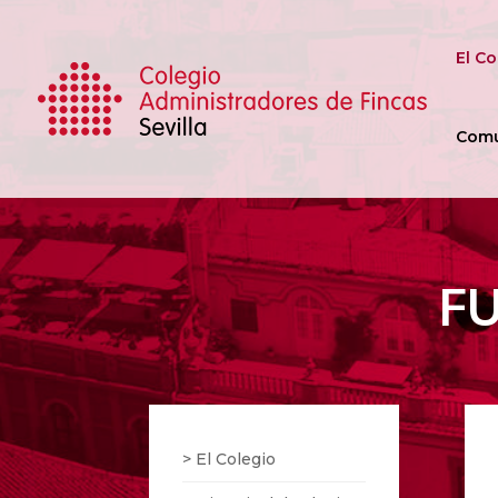
El Co
Comu
FU
> El Colegio