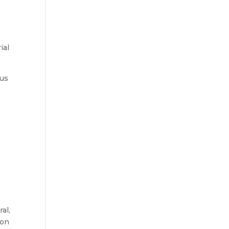
ial
sus
al,
con