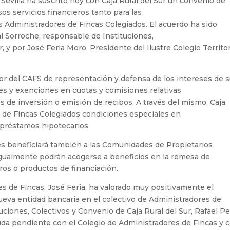
Sevilla ha suscrito hoy con Caja Rural del Sur un convenio de
os servicios financieros tanto para las
 Administradores de Fincas Colegiados. El acuerdo ha sido
al Sorroche, responsable de Instituciones,
, y por José Feria Moro, Presidente del Ilustre Colegio Territor
or del CAFS de representación y defensa de los intereses de 
des y exenciones en cuotas y comisiones relativas
s de inversión o emisión de recibos. A través del mismo, Caja
es de Fincas Colegiados condiciones especiales en
s préstamos hipotecarios.
s beneficiará también a las Comunidades de Propietarios
igualmente podrán acogerse a beneficios en la remesa de
uros o productos de financiación.
es de Fincas, José Feria, ha valorado muy positivamente el
nueva entidad bancaria en el colectivo de Administradores de
ciones, Colectivos y Convenio de Caja Rural del Sur, Rafael Per
uda pendiente con el Colegio de Administradores de Fincas y 