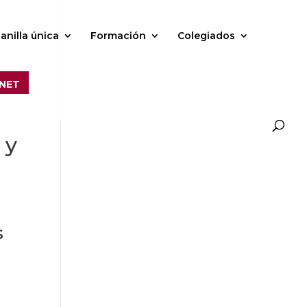
anilla única
Formación
Colegiados
NET
 y
s