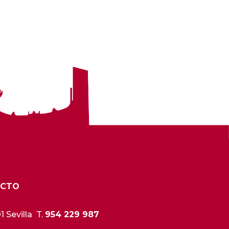
ACTO
 Sevilla T.
954 229 987