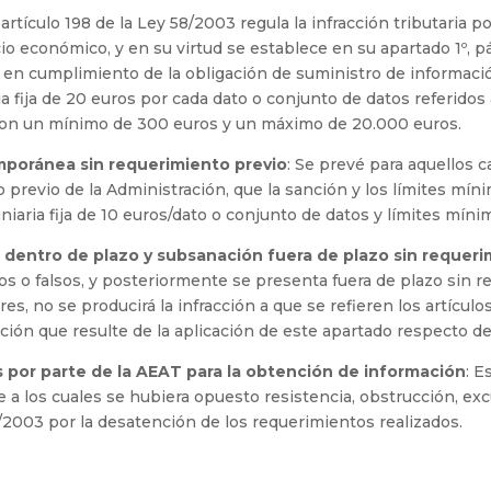
l artículo 198 de la Ley 58/2003 regula la infracción tributaria
io económico, y en su virtud se establece en su apartado 1º, pá
 en cumplimiento de la obligación de suministro de informació
ria fija de 20 euros por cada dato o conjunto de datos referid
n con un mínimo de 300 euros y un máximo de 20.000 euros.
mporánea sin requerimiento previo
: Se prevé para aquellos 
previo de la Administración, que la sanción y los límites mín
uniaria fija de 10 euros/dato o conjunto de datos y límites mín
 dentro de plazo y subsanación fuera de plazo sin requeri
os o falsos, y posteriormente se presenta fuera de plazo sin 
res, no se producirá la infracción a que se refieren los artícu
ción que resulte de la aplicación de este apartado respecto de 
 por parte de la AEAT para la obtención de información
: E
 a los cuales se hubiera opuesto resistencia, obstrucción, exc
8/2003 por la desatención de los requerimientos realizados.