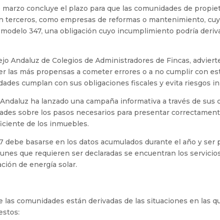
e marzo concluye el plazo para que las comunidades de propie
on terceros, como empresas de reformas o mantenimiento, cuyo
modelo 347, una obligación cuyo incumplimiento podría deriv
jo Andaluz de Colegios de Administradores de Fincas, advier
er las más propensas a cometer errores o a no cumplir con es
ades cumplan con sus obligaciones fiscales y evita riesgos in
Andaluz ha lanzado una campaña informativa a través de sus och
ades sobre los pasos necesarios para presentar correctamente
iciente de los inmuebles.
7 debe basarse en los datos acumulados durante el año y ser 
nes que requieren ser declaradas se encuentran los servici
lación de energía solar.
 las comunidades están derivadas de las situaciones en las qu
estos: