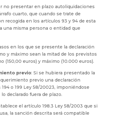
 por no presentar en plazo autoliquidaciones
rrafo cuarto, que cuando se trate de
n recogida en los artículos 93 y 94 de esta
os a una misma persona o entidad que
casos en los que se presente la declaración
imo y máximo sean la mitad de los previstos
imo (150,00 euros) y máximo (10.000 euros).
miento previo
: Si se hubiera presentado la
requerimiento previo una declaración
los 194 o 199 Ley 58/20023, imponiéndose
lo declarado fuera de plazo.
stablece el artículo 198.3 Ley 58/2003 que si
usa, la sanción descrita será compatible