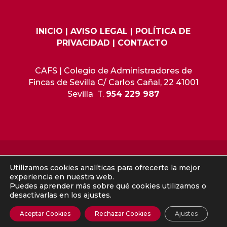
INICIO
|
AVISO LEGAL
|
POLÍTICA DE
PRIVACIDAD
|
CONTACTO
CAFS | Colegio de Administradores de
Fincas de Sevilla C/ Carlos Cañal, 22 41001
Sevilla T.
954 229 987
CAFS SEVILLA | Colegio Administradores de Fincas de Sevilla – Copyright 2019
Utilizamos cookies analíticas para ofrecerte la mejor
© – Derechos de autor reservados – Está prohibida la copia, reproducción,
experiencia en nuestra web.
Puedes aprender más sobre qué cookies utilizamos o
republicación, total o parcial, del Web ni cualquiera de sus contenidos o
desactivarlas en los ajustes.
tratamiento informático sin autorización previa por su autor. Diseñado por
iNova Cloud
, una empresa de
Grupo iNova
.
Aceptar Cookies
Rechazar Cookies
Ajustes